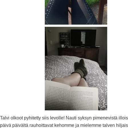
Talvi olkoot pyhitetty siis levolle! Nauti syksyn pimenevistä illois
päivä päivältä rauhoittavat kehomme ja mielemme talven hiljai