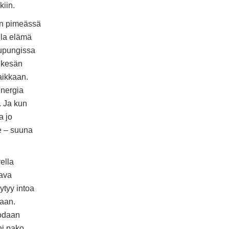
kiin.
en pimeässä
lla elämä
aupungissa
 kesän
paikkaan.
energia
. Ja kun
a jo
le – suuna
ella
tava
ytyy intoa
aan.
uodaan
ni pako