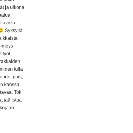
ät ja ulkona
kaatua
ttavista
Syksyllä
aikkaista
 pimeys
 työt
 rakkaiden
minen tulla
ehdet pois,
an kanssa
tavaa. Toki
a jää istua
lkojaan.