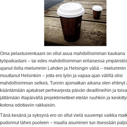
Oma pelastusrenkaani on ollut asua mahdollisimman kaukana
työpaikastani – tai edes mahdollisimman erilaisessa ympäristö
ajanut ilolla mielummin Lahden ja Helsingin väliä – mielummin
muuttanut Helsinkiin – jotta ero työn ja vapaa-ajan välillä olisi
mahdollisimman selkeä. Tunnin ajomatkan aikana olen ehtinyt
kääntämään ajatukset perhearjesta päivän deadlineihin ja toisa
jättämään iltapäivällä projektimietteet etelän ruuhkiin ja keskit
kotona odottaviin rakkaisiin.
Tänä kesänä ja syksynä ero on ollut vielä suurempi vaikka mat
pudonnut lähes puoleen – maalla asuminen tuo itsessään palj