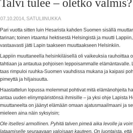
Talvi tulee – oletko valmis?
07.10.2014, SATULIINUKKA
Pari vuotta sitten luin Hesarista kahden Suomen sisällä muutt
tarinan; toinen irtaantui hektisestä Helsingistä ja muutti Lappiin
vastaavasti jätti Lapin taakseen muuttaakseen Helsinkiin.
Lappiin muuttaneella helsinkiläisellä oli vaikeuksia rauhoittaa
tahtiaan ja antautua pohjoisen leppoisammalle elämäntavalle. 
taas rimpuloi ruuhka-Suomen vauhdissa mukana ja kaipasi poh
pimeyttä ja hiljaisuutta.
Haastattelun lopussa molemmat pohtivat mitä elämänohjeita hal
antaa uuden elinympäristönsä ihmisille – ja yksi ohje Lapista H
muuttaneelta on jäänyt elämään omaan ajatusmaailmaani ja se
mieleen aina näin syksyisin;
Ole itsellesi armollinen. Pyhitä talven pimeä aika levolle ja voi
lataamiselle seuraavaan valoisaan kauteen. On luontaista, että 