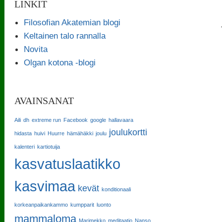
LINKIT
Filosofian Akatemian blogi
Keltainen talo rannalla
Novita
Olgan kotona -blogi
AVAINSANAT
Aili
dh
extreme run
Facebook
google
hallavaara
joulukortti
hidasta
huivi
Huurre
hämähäkki
joulu
kalenteri
kartiotuija
kasvatuslaatikko
kasvimaa
kevät
konditionaali
korkeanpaikankammo
kumpparit
luonto
mammaloma
Marimekko
meditaatio
Nanso