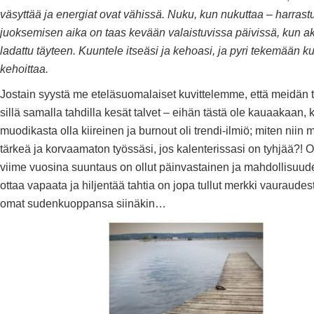
väsyttää ja energiat ovat vähissä. Nuku, kun nukuttaa – harrast
juoksemisen aika on taas kevään valaistuvissa päivissä, kun ak
ladattu täyteen. Kuuntele itseäsi ja kehoasi, ja pyri tekemään k
kehoittaa.
Jostain syystä me eteläsuomalaiset kuvittelemme, että meidän 
sillä samalla tahdilla kesät talvet – eihän tästä ole kauaakaan,
muodikasta olla kiireinen ja burnout oli trendi-ilmiö; miten niin 
tärkeä ja korvaamaton työssäsi, jos kalenterissasi on tyhjää?! 
viime vuosina suuntaus on ollut päinvastainen ja mahdollisuud
ottaa vapaata ja hiljentää tahtia on jopa tullut merkki vauraudes
omat sudenkuoppansa siinäkin…