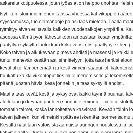
askareita kotipuolessa, joten työasiat on helppo unohtaa Helsin
Nyt, kun istuimme miehen kanssa yhdessä kahvikuppien ääre
syysaamussa, tuo elämänohje palasi taas mieleen. Täällä maa
rytmittyy aivan eri tavalla kaikkien vuodenaikojen ympärille. K
asuessa elämä pyöri lähestulkoon ainoastaan kesän ympärillä;
päätyttyä syksyllä tuntui kuin koko vuosi olisi päättynyt siihen 
Koko talven ja alkukevään pimeys ahdisti ja masensi ja kaikki 
tuntui menevän kesään asti sinnittelyyn, jotta taas heräisi eloon
kevät alkoi lämpenemään ja kesä viimein saapui, oli kalenterist
buukattu kaikki viikonloput ties mille menemiselle ja tekemisel
päänä juosten hävisi kesä jonnekin ja taas syksyllä ahdisti.
Maalla taas kevät, kesä ja syksy ovat kaikki täynnä puuhaa; talv
aloitetaan jo kevään puuhien suunnitteleminen – milloin istutet
tomaatin taimet, koska lannoitettava kasvimaa. Kevään töihin lö
talven jälkeen, kun viimeinkin pääsee iskemään sormensa mult
Kesällä nautitaan valoisista aamuista auringon noustessa ja j
kahvit pihalla – tuntuu, kuin jokainen aamu olisi pieni loma, pie