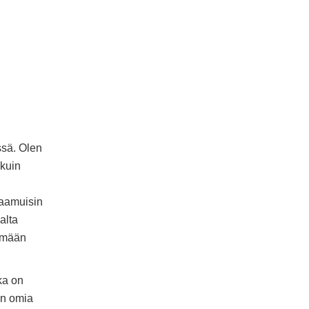
ssä. Olen
 kuin
 aamuisin
alta
tymään
ka on
on omia