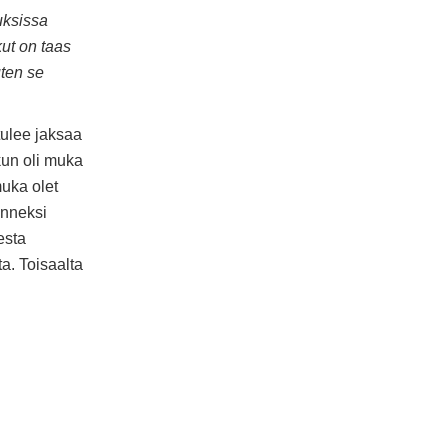
uksissa
ut on taas
uten se
tulee jaksaa
 kun oli muka
muka olet
Onneksi
esta
ta. Toisaalta