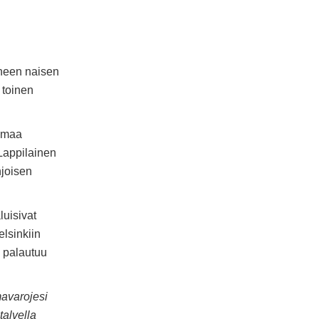
aneen naisen
, toinen
 omaa
Lappilainen
joisen
uisivat
elsinkiin
 palautuu
mavarojesi
talvella