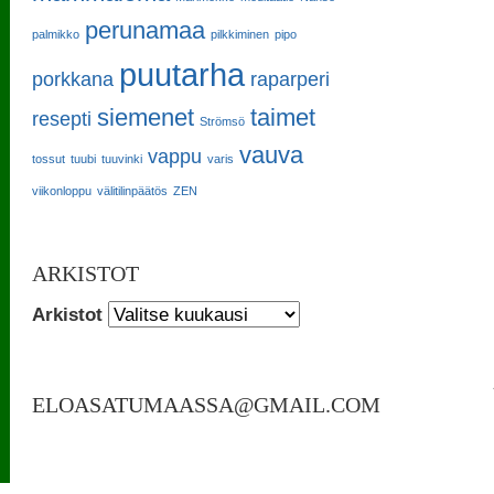
perunamaa
palmikko
pilkkiminen
pipo
puutarha
porkkana
raparperi
siemenet
taimet
resepti
Strömsö
vauva
vappu
tossut
tuubi
tuuvinki
varis
viikonloppu
välitilinpäätös
ZEN
ARKISTOT
Arkistot
ELOASATUMAASSA@GMAIL.COM