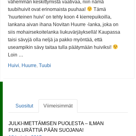
vähemmän keskittymistä vaativaa, niin nämä
tuubihuivit ovat erinomaista puuhaa!
Tämä
’huurteinen huivi’ on tehty koon 4 kierrepuikoilla,
lankana aivan ihana Novitan Huurre -lanka, joka on
siis mohairsekoitelanka liukuvärjäyksellä! Kaupassa
taisi sävyjä olla neljä ja pakko myöntää, että
useampikin sävy taitaa tulla päätymään huiviksi!
Loin …
Huivi
,
Huurre
,
Tuubi
Suositut
Viimeisimmät
JULKI-IMETTÄMISEN PUOLESTA – ILMAN
PUKLURÄTTIÄ PÄÄN SUOJANA!