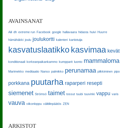
AVAINSANAT
Aili
dh
extreme run
Facebook
google
hallavaara
hidasta
huivi
Huurre
joulukortti
hämähäkki
joulu
kalenteri
kartiotuija
kasvatuslaatikko
kasvimaa
kevät
mammaloma
konditionaali
korkeanpaikankammo
kumpparit
luonto
perunamaa
Marimekko
meditaatio
Nanso
palmikko
pilkkiminen
pipo
puutarha
porkkana
raparperi
resepti
siemenet
taimet
vappu
Strömsö
tossut
tuubi
tuuvinki
varis
vauva
viikonloppu
välitilinpäätös
ZEN
ARKISTOT