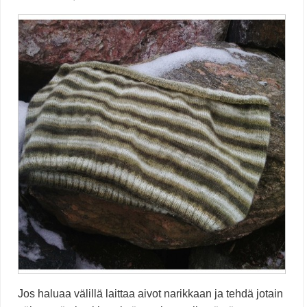
Jos haluaa välillä laittaa aivot narikkaan ja tehdä jotain