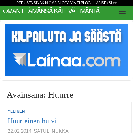
PERUSTA SINÄKIN OMA BLOGAAJA.FI BLOGI ILMAISEKSI >>
OMAN ELÄMÄNSÄ KÄTEVÄ EMÄNTÄ
Avainsana: Huurre
YLEINEN
Huurteinen huivi
22.02.2014, SATULIINUKKA