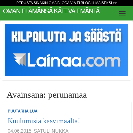
PERUSTA SINÄKIN OMA BLOGAAJA.FI BLOGI ILMAISEKSI >>
OMAN ELÄMÄNSÄ KÄTEVÄ EMÄNTÄ
Avainsana: perunamaa
PUUTARHAILUA
Kuulumisia kasvimaalta!
04.06.2015, SATULIINUKKA