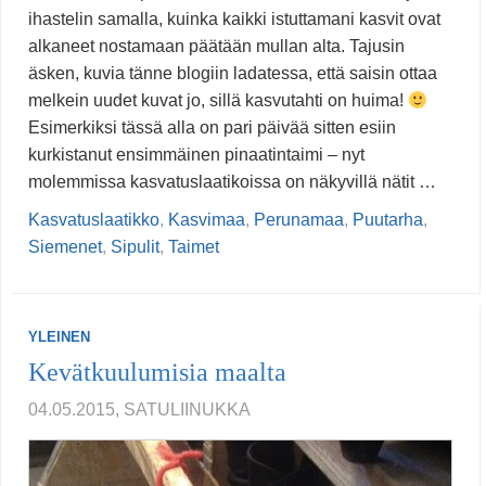
ihastelin samalla, kuinka kaikki istuttamani kasvit ovat
alkaneet nostamaan päätään mullan alta. Tajusin
äsken, kuvia tänne blogiin ladatessa, että saisin ottaa
melkein uudet kuvat jo, sillä kasvutahti on huima!
Esimerkiksi tässä alla on pari päivää sitten esiin
kurkistanut ensimmäinen pinaatintaimi – nyt
molemmissa kasvatuslaatikoissa on näkyvillä nätit …
Kasvatuslaatikko
,
Kasvimaa
,
Perunamaa
,
Puutarha
,
Siemenet
,
Sipulit
,
Taimet
YLEINEN
Kevätkuulumisia maalta
04.05.2015, SATULIINUKKA