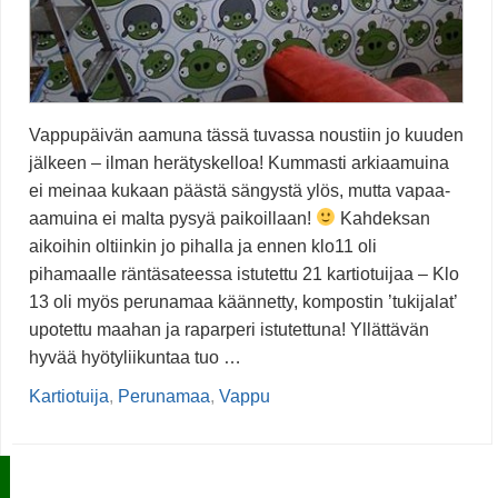
Vappupäivän aamuna tässä tuvassa noustiin jo kuuden
jälkeen – ilman herätyskelloa! Kummasti arkiaamuina
ei meinaa kukaan päästä sängystä ylös, mutta vapaa-
aamuina ei malta pysyä paikoillaan!
Kahdeksan
aikoihin oltiinkin jo pihalla ja ennen klo11 oli
pihamaalle räntäsateessa istutettu 21 kartiotuijaa – Klo
13 oli myös perunamaa käännetty, kompostin ’tukijalat’
upotettu maahan ja raparperi istutettuna! Yllättävän
hyvää hyötyliikuntaa tuo …
Kartiotuija
,
Perunamaa
,
Vappu