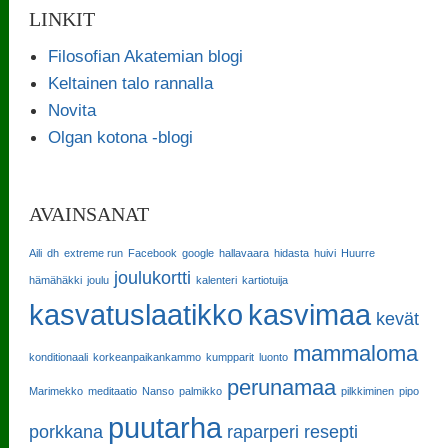
LINKIT
Filosofian Akatemian blogi
Keltainen talo rannalla
Novita
Olgan kotona -blogi
AVAINSANAT
Aili
dh
extreme run
Facebook
google
hallavaara
hidasta
huivi
Huurre
joulukortti
hämähäkki
joulu
kalenteri
kartiotuija
kasvatuslaatikko
kasvimaa
kevät
mammaloma
konditionaali
korkeanpaikankammo
kumpparit
luonto
perunamaa
Marimekko
meditaatio
Nanso
palmikko
pilkkiminen
pipo
puutarha
porkkana
raparperi
resepti