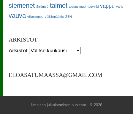
siemenet
taimet
vappu
Strömsö
tossut
tuubi
tuuvinki
varis
vauva
viikonloppu
välitilinpäätös
ZEN
ARKISTOT
Arkistot
ELOASATUMAASSA@GMAIL.COM
Ilmaisen julkaisemisen puolesta
· © 2026