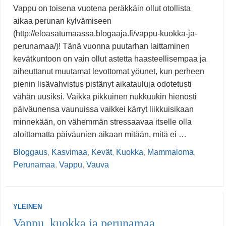
Vappu on toisena vuotena peräkkäin ollut otollista
aikaa perunan kylvämiseen
(http://eloasatumaassa.blogaaja.fi/vappu-kuokka-ja-
perunamaa/)! Tänä vuonna puutarhan laittaminen
kevätkuntoon on vain ollut astetta haasteellisempaa ja
aiheuttanut muutamat levottomat yöunet, kun perheen
pienin lisävahvistus pistänyt aikatauluja odotetusti
vähän uusiksi. Vaikka pikkuinen nukkuukin hienosti
päiväunensa vaunuissa vaikkei kärryt liikkuisikaan
minnekään, on vähemmän stressaavaa itselle olla
aloittamatta päiväunien aikaan mitään, mitä ei …
Bloggaus
,
Kasvimaa
,
Kevät
,
Kuokka
,
Mammaloma
,
Perunamaa
,
Vappu
,
Vauva
YLEINEN
Vappu, kuokka ja perunamaa