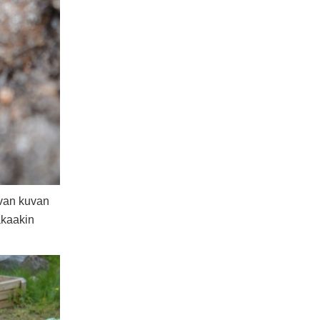
evan kuvan
akaakin