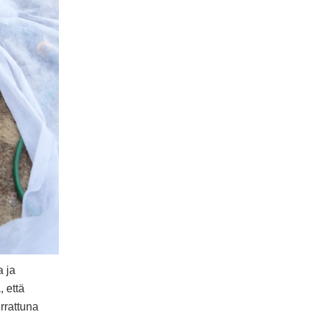
a ja
, että
rrattuna