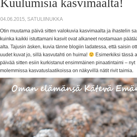
Kuulumisia kasvimaalta!
04.06.2015, SATULIINUKKA
Otin muutama päivä sitten valokuvia kasvimaalta ja ihastelin sa
kuinka kaikki istuttamani kasvit ovat alkaneet nostamaan päät
alta. Tajusin äsken, kuvia tänne blogiin ladatessa, että saisin o
uudet kuvat jo, sillä kasvutahti on huima!
Esimerkiksi tässä a
päivää sitten esiin kurkistanut ensimmäinen pinaatintaimi – nyt
molemmissa kasvatuslaatikoissa on näkyvillä nätit rivit taimia.