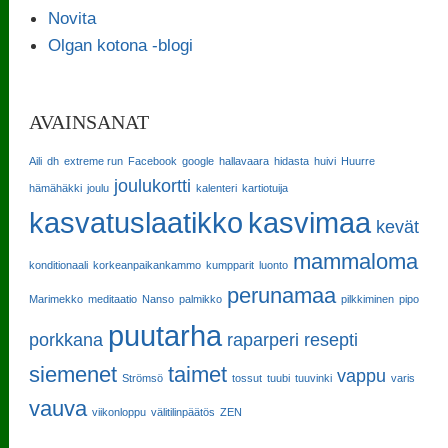
Novita
Olgan kotona -blogi
AVAINSANAT
Aili
dh
extreme run
Facebook
google
hallavaara
hidasta
huivi
Huurre
joulukortti
hämähäkki
joulu
kalenteri
kartiotuija
kasvatuslaatikko
kasvimaa
kevät
mammaloma
konditionaali
korkeanpaikankammo
kumpparit
luonto
perunamaa
Marimekko
meditaatio
Nanso
palmikko
pilkkiminen
pipo
puutarha
porkkana
raparperi
resepti
siemenet
taimet
vappu
Strömsö
tossut
tuubi
tuuvinki
varis
vauva
viikonloppu
välitilinpäätös
ZEN