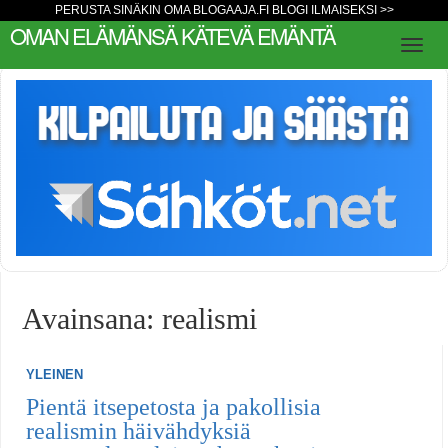
PERUSTA SINÄKIN OMA BLOGAAJA.FI BLOGI ILMAISEKSI >>
OMAN ELÄMÄNSÄ KÄTEVÄ EMÄNTÄ
Avainsana: realismi
YLEINEN
Pientä itsepetosta ja pakollisia
realismin häivähdyksiä