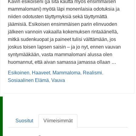
Kävin esikoiseni (ja sitä kautta myös ensimmäisen
mammalomani) myötä läpi monenlaisia odotuksia ja
niiden odotusten täyttymyksiä sekä täyttymättä
jäämisiä. Esikoisen ensimmäisen parin elinvuoden
jälkeen vannoin vakaalla kokemuksen rintaäänellä,
mitkä sudenkuopat ja paineet tulisi välttämään, jos
joskus toisen lapsen saisin – ja jo nyt, ennen vauvan
syntymääkään, vasta mammalomani alussa olen
huomannut, että aivan samassa jamassa ollaan …
Esikoinen
,
Haaveet
,
Mammaloma
,
Realismi
,
Sosiaalinen Elämä
,
Vauva
Suositut
Viimeisimmät